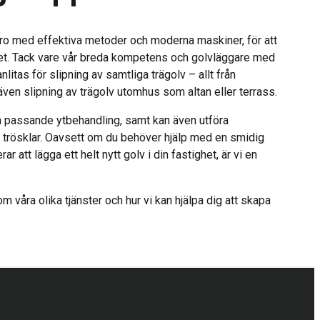
Bro med effektiva metoder och moderna maskiner, för att
atet. Tack vare vår breda kompetens och golvläggare med
litas för slipning av samtliga trägolv – allt från
även slipning av trägolv utomhus som altan eller terrass.
 en passande ytbehandling, samt kan även utföra
h trösklar. Oavsett om du behöver hjälp med en smidig
ar att lägga ett helt nytt golv i din fastighet, är vi en
m våra olika tjänster och hur vi kan hjälpa dig att skapa