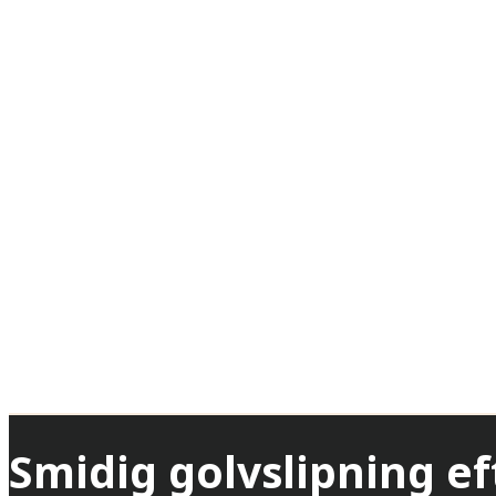
Smidig golvslipning ef