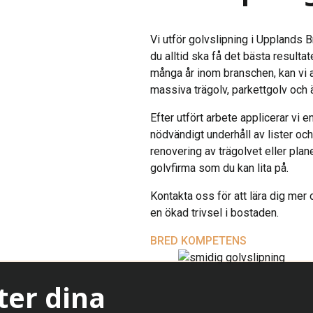
Vi utför golvslipning i Upplands 
du alltid ska få det bästa result
många år inom branschen, kan vi an
massiva trägolv, parkettgolv och 
Efter utfört arbete applicerar vi
nödvändigt underhåll av lister oc
renovering av trägolvet eller planer
golvfirma som du kan lita på.
Kontakta oss för att lära dig mer o
en ökad trivsel i bostaden.
BRED KOMPETENS
ter dina