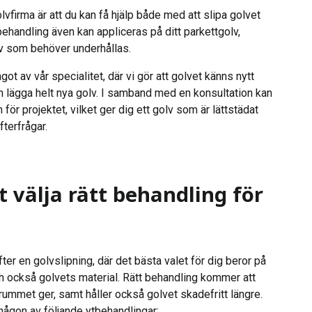
olvfirma är att du kan få hjälp både med att slipa golvet
tbehandling även kan appliceras på ditt parkettgolv,
lv som behöver underhållas.
got av vår specialitet, där vi gör att golvet känns nytt
n lägga helt nya golv. I samband med en konsultation kan
n för projektet, vilket ger dig ett golv som är lättstädat
terfrågar.
tt välja rätt behandling för
fter en golvslipning, där det bästa valet för dig beror på
och också golvets material. Rätt behandling kommer att
rummet ger, samt håller också golvet skadefritt längre.
 någon av följande ytbehandlingar: