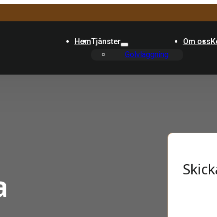
Hem
Tjänster
Om oss
K
Golvläggning
Skick
a