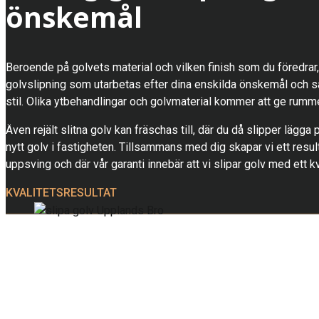
önskemål
Beroende på golvets material och vilken finish som du föredrar,
golvslipning som utarbetas efter dina enskilda önskemål och så
stil. Olika ytbehandlingar och golvmaterial kommer att ge rummet
Även rejält slitna golv kan fräschas till, där du då slipper lägga 
nytt golv i fastigheten. Tillsammans med dig skapar vi ett resu
uppsving och där vår garanti innebär att vi slipar golv med ett kv
KVALITETSRESULTAT