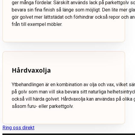
ger många fördelar. Särskilt används lack på parkettgolv s
bevara sin fina finish så länge som möjligt. Den lite mer gl
gör golvet mer lättstädat och förhindrar också repor och a
från till exempel möbler.
Hårdvaxolja
Ytbehandlingen är en kombination av olja och vax, vilket sä
på golv som man vill ska bevara sitt naturliga helhetsintry
också vill härda golvet. Hårdvaxolja kan användas på olika 
såsom furu- eller parkettgolv.
Ring oss direkt