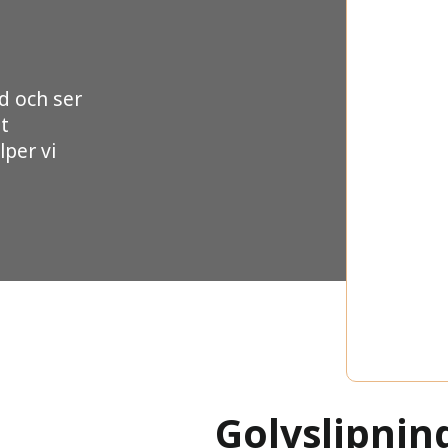
d och ser
lt
lper vi
Golvslipnin