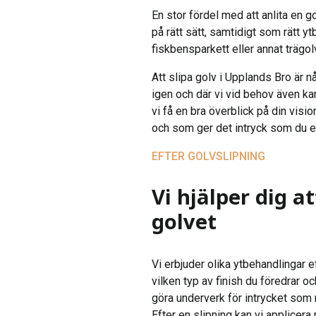
En stor fördel med att anlita en g
på rätt sätt, samtidigt som rätt y
fiskbensparkett eller annat trägo
Att slipa golv i Upplands Bro är nå
igen och där vi vid behov även ka
vi få en bra överblick på din visio
och som ger det intryck som du ef
EFTER GOLVSLIPNING
Vi hjälper dig a
golvet
Vi erbjuder olika ytbehandlingar e
vilken typ av finish du föredrar 
göra underverk för intrycket som 
Efter en slipning kan vi applicera