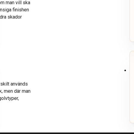
om man vill ska
ansiga finishen
ndra skador
rskilt används
ck, men där man
golvtyper,