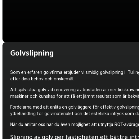
Golvslipning
Som en erfaren golvfirma erbjuder vi smidig
golvslipning i Tull
efter dina behov och önskemål.
Att själv slipa golv vid renovering av bostaden är mer tidskrävan
maskiner och kunskap för att få ett jämnt resultat som är bekvä
Fördelarna med att anlita en golvläggare för effektiv golvslipnin
ytbehandling för golvmaterialet och det estetiska intryck som d
När du anlitar oss har du även möjlighet att utnyttja ROT-avdra
Slipning av golv ger fastigheten ett bättre int