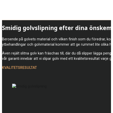
Smidig golvslipning efter dina önskem
Beroende på golvets material och vilken finish som du föredrar, komm
ytbehandlingar och golvmaterial kommer att ge rummet lite olika he
Även rejält slitna golv kan fräschas till, där du då slipper lägga pen
vår garanti innebär att vi slipar golv med ett kvalitetsresultat varje g
KVALITETSRESULTAT