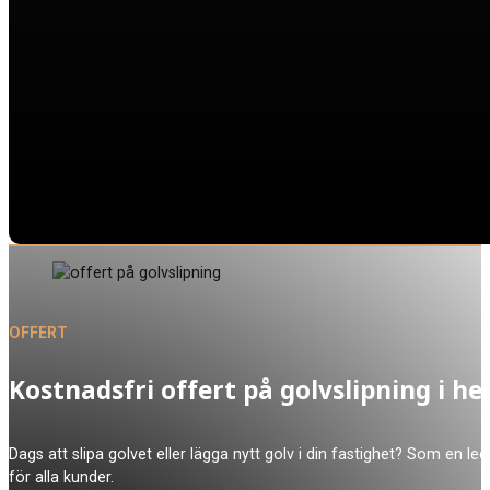
OFFERT
Kostnadsfri offert på golvslipning i h
Dags att slipa golvet eller lägga nytt golv i din fastighet? Som en leda
för alla kunder.