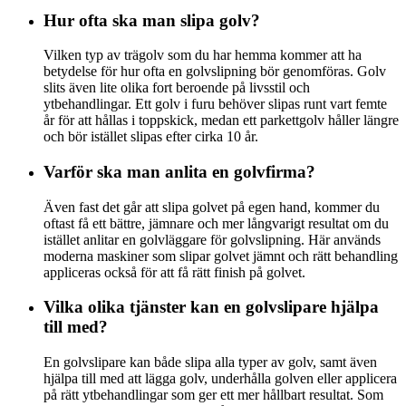
Hur ofta ska man slipa golv?
Vilken typ av trägolv som du har hemma kommer att ha
betydelse för hur ofta en golvslipning bör genomföras. Golv
slits även lite olika fort beroende på livsstil och
ytbehandlingar. Ett golv i furu behöver slipas runt vart femte
år för att hållas i toppskick, medan ett parkettgolv håller längre
och bör istället slipas efter cirka 10 år.
Varför ska man anlita en golvfirma?
Även fast det går att slipa golvet på egen hand, kommer du
oftast få ett bättre, jämnare och mer långvarigt resultat om du
istället anlitar en golvläggare för golvslipning. Här används
moderna maskiner som slipar golvet jämnt och rätt behandling
appliceras också för att få rätt finish på golvet.
Vilka olika tjänster kan en golvslipare hjälpa
till med?
En golvslipare kan både slipa alla typer av golv, samt även
hjälpa till med att lägga golv, underhålla golven eller applicera
på rätt ytbehandlingar som ger ett mer hållbart resultat. Som