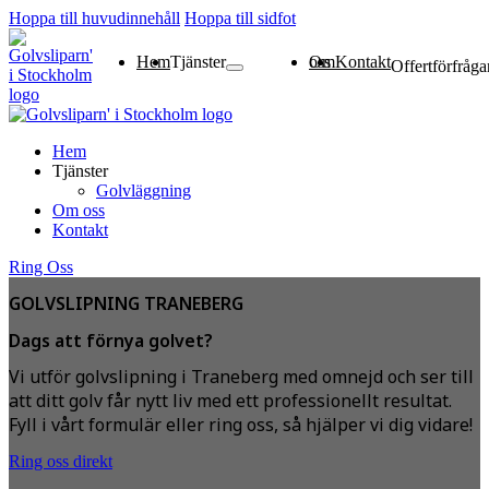
Hoppa till huvudinnehåll
Hoppa till sidfot
Hem
Tjänster
Om oss
Kontakt
Offertförfråga
Golvläggning
Hem
Tjänster
Golvläggning
Om oss
Kontakt
Ring Oss
GOLVSLIPNING TRANEBERG
Dags att förnya golvet?
Vi utför golvslipning i Traneberg med omnejd och ser till
att ditt golv får nytt liv med ett professionellt resultat.
Fyll i vårt formulär eller ring oss, så hjälper vi dig vidare!
Ring oss direkt