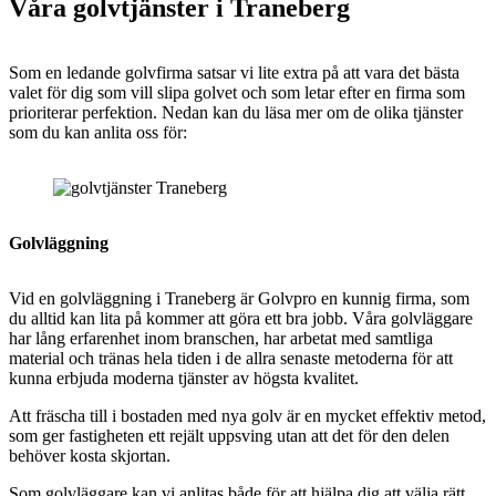
Våra golvtjänster i Traneberg
Som en ledande golvfirma satsar vi lite extra på att vara det bästa
valet för dig som vill slipa golvet och som letar efter en firma som
prioriterar perfektion. Nedan kan du läsa mer om de olika tjänster
som du kan anlita oss för:
Golvläggning
Vid en golvläggning i
Traneberg är Golvpro en kunnig firma, som
du alltid kan lita på kommer att göra ett bra jobb. Våra golvläggare
har lång erfarenhet inom branschen, har arbetat med samtliga
material och tränas hela tiden i de allra senaste metoderna för att
kunna erbjuda moderna tjänster av högsta kvalitet.
Att fräscha till i bostaden med nya golv är en mycket effektiv metod,
som ger fastigheten ett rejält uppsving utan att det för den delen
behöver kosta skjortan.
Som golvläggare kan vi anlitas både för att hjälpa dig att välja rätt