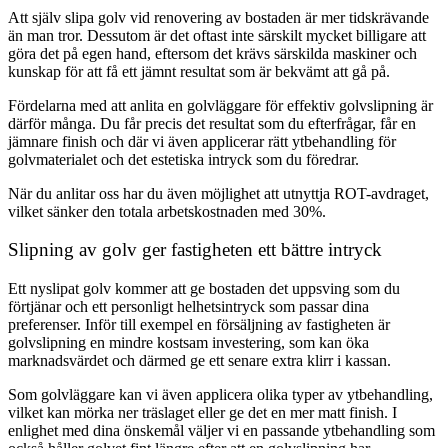
Att själv slipa golv vid renovering av bostaden är mer tidskrävande
än man tror. Dessutom är det oftast inte särskilt mycket billigare att
göra det på egen hand, eftersom det krävs särskilda maskiner och
kunskap för att få ett jämnt resultat som är bekvämt att gå på.
Fördelarna med att anlita en golvläggare för effektiv golvslipning är
därför många. Du får precis det resultat som du efterfrågar, får en
jämnare finish och där vi även applicerar rätt ytbehandling för
golvmaterialet och det estetiska intryck som du föredrar.
När du anlitar oss har du även möjlighet att utnyttja ROT-avdraget,
vilket sänker den totala arbetskostnaden med 30%.
Slipning av golv ger fastigheten ett bättre intryck
Ett nyslipat golv kommer att ge bostaden det uppsving som du
förtjänar och ett personligt helhetsintryck som passar dina
preferenser. Inför till exempel en försäljning av fastigheten är
golvslipning en mindre kostsam investering, som kan öka
marknadsvärdet och därmed ge ett senare extra klirr i kassan.
Som golvläggare kan vi även applicera olika typer av ytbehandling,
vilket kan mörka ner träslaget eller ge det en mer matt finish. I
enlighet med dina önskemål väljer vi en passande ytbehandling som