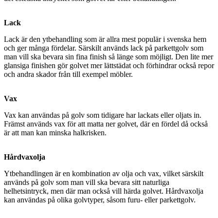
Lack
Lack är den ytbehandling som är allra mest populär i svenska hem
och ger många fördelar. Särskilt används lack på parkettgolv som
man vill ska bevara sin fina finish så länge som möjligt. Den lite mer
glansiga finishen gör golvet mer lättstädat och förhindrar också repor
och andra skador från till exempel möbler.
Vax
Vax kan användas på golv som tidigare har lackats eller oljats in.
Främst används vax för att matta ner golvet, där en fördel då också
är att man kan minska halkrisken.
Hårdvaxolja
Ytbehandlingen är en kombination av olja och vax, vilket särskilt
används på golv som man vill ska bevara sitt naturliga
helhetsintryck, men där man också vill härda golvet. Hårdvaxolja
kan användas på olika golvtyper, såsom furu- eller parkettgolv.