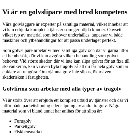
Vi är en golvslipare med bred kompetens
Våra golvläggare är experter på samtliga material, vilket innebär att
vi kan erbjuda kompletta tjänster som ger nöjda kunder. Oavsett
vilket typ av material som behöver underhållas, anpassar vi både
maskiner och ytbehandlingar för att passa underlaget perfekt.
Som golvslipare arbetar vi med samtliga golv och där vi gärna utför
ett hembesök, där vi kan avgöra vilken behandling som golvet
behöver. Vid större skador, där vi inte kan slipa golvet för att fixa till
skavankerna, kan vi även byta trägolv så att du får hela golv som är
enklare att rengöra. Om ojämna golv inte slipas, ökar även
skaderisken i fastigheten.
Golvfirma som arbetar med alla typer av trägolv
Vi är stolta över att erbjuda ett komplett utbud av tjänster och där vi
utför både parkettslipning eller slipning av andra trägolv. Några
material som vi bland annat har anlitas för att slipa är:
Furugolv
Parkettgolv
Fiskbensparkett