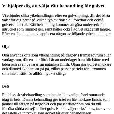
Vi hjälper dig att välja rätt behandling för golvet
Vi erbjuder olika ytbehandlingar efter en golvslipning, där det bästa
valet för dig beror på vilken typ av finish du föredrar och också
golvets material. Rätt behandling kommer att göra underverk för
intrycket som rummet ger, samt håller också golvet skadefritt längre.
Efter en slipning kan vi applicera någon av följande ytbehandlingar:
Olja
Olja används ofta som ytbehandling på trägolv i främst sovrum eller
vardagsrum, där en stor fördel är att underlaget bara blir bättre med
tiden och även bevarar sin naturliga finish. Oljan gör golvet mjukare
och därmed skönare att gå på, vilket passar perfekt för utrymmen
som inte utsätts för alltför mycket slitage.
Bets
En klassisk ytbehandling som inte är lika vanligt förekommande
idag är bets. Denna behandling ger träet en lite mörkare finish, som
jämnar till färgen på trägolvet och passar därför bra om du vill
försöka rädda ett rejält slitet golv. En del väljer också bets, tack vare
det estetiska intrycket som golvet får efter behandlingen.