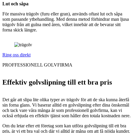
Lut och såpa
För massiva trägolv (furu eller gran), används oftast lut och såpa
som passande ytbehandling. Med denna metod förhindrar man ljusa
trägolv från att gulna med åren, vilket innebär att de bevarar sitt
forna skick längre.
Ring oss direkt
PROFFESSIONELL GOLVFIRMA
Effektiv golvslipning till ett bra pris
Det går att slipa lite olika typer av trägolv för att de ska kunna återfå
sin forna glans. Vi baserar alltid en golvslipning efter dina önskemål
och tack vare våra många år som professionell golvfirma, kan vi
också erbjuda en effektiv tjänst som håller den totala kostnaden nere.
Om du letar efter ett företag som kan utföra golvslipning till ett bra
pris, är vi ett bra val och där vi alltid är måna om att få nöjda kunder.