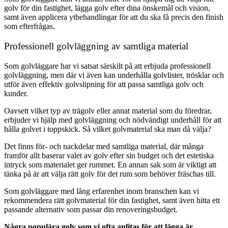
golv för din fastighet, lägga golv efter dina önskemål och vision,
samt även applicera ytbehandlingar för att du ska få precis den finish
som efterfrågas.
Professionell golvläggning av samtliga material
Som golvläggare har vi satsat särskilt på att erbjuda professionell
golvläggning, men där vi även kan underhålla golvlister, trösklar och
utför även effektiv golvslipning för att passa samtliga golv och
kunder.
Oavsett vilket typ av trägolv eller annat material som du föredrar,
erbjuder vi hjälp med golvläggning och nödvändigt underhåll för att
hålla golvet i toppskick. Så vilket golvmaterial ska man då välja?
Det finns för- och nackdelar med samtliga material, där många
framför allt baserar valet av golv efter sin budget och det estetiska
intryck som materialet ger rummet. En annan sak som är viktigt att
tänka på är att välja rätt golv för det rum som behöver fräschas till.
Som golvläggare med lång erfarenhet inom branschen kan vi
rekommendera rätt golvmaterial för din fastighet, samt även hitta ett
passande alternativ som passar din renoveringsbudget.
Några populära golv som vi ofta anlitas för att lägga är