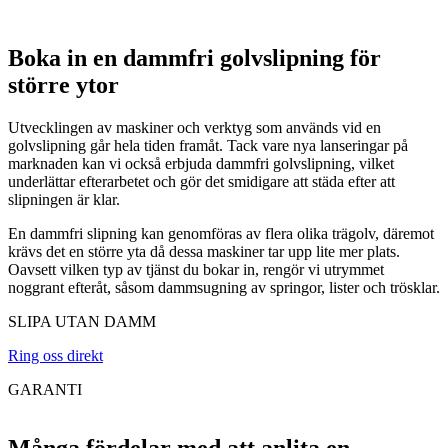
Boka in en dammfri golvslipning för
större ytor
Utvecklingen av maskiner och verktyg som används vid en
golvslipning går hela tiden framåt. Tack vare nya lanseringar på
marknaden kan vi också erbjuda dammfri golvslipning, vilket
underlättar efterarbetet och gör det smidigare att städa efter att
slipningen är klar.
En dammfri slipning kan genomföras av flera olika trägolv, däremot
krävs det en större yta då dessa maskiner tar upp lite mer plats.
Oavsett vilken typ av tjänst du bokar in, rengör vi utrymmet
noggrant efteråt, såsom dammsugning av springor, lister och trösklar.
SLIPA UTAN DAMM
Ring oss direkt
GARANTI
Många fördelar med att anlita en