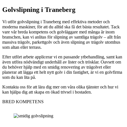
Golvslipning i Traneberg
Vi utför golvslipning i Traneberg med effektiva metoder och
moderna maskiner, för att du alltid ska få det bästa resultatet. Tack
vare vår breda kompetens och golvläggare med många år inom
branschen, kan vi anlitas för slipning av samtliga trägolv – allt från
massiva trägolv, parkettgolv och även slipning av trägolv utomhus
som altan eller terrass.
Efter utfört arbete applicerar vi en passande ytbehandling, samt kan
även utföra nödvändigt underhåll av lister och trösklar. Oavsett om
du behöver hjälp med en smidig renovering av trägolvet eller
planerar att lägga ett helt nytt golv i din fastighet, är vi en golvfirma
som du kan lita på.
Kontakta oss för att lära dig mer om våra olika tjänster och hur vi
kan hjälpa dig att skapa en ökad trivsel i bostaden.
BRED KOMPETENS