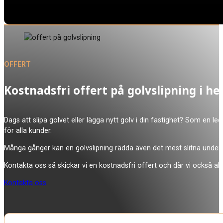
OFFERT
Kostnadsfri offert på golvslipning i h
Dags att slipa golvet eller lägga nytt golv i din fastighet? Som en leda
för alla kunder.
Många gånger kan en golvslipning rädda även det mest slitna underla
Kontakta oss så skickar vi en kostnadsfri offert och där vi också allti
Kontakta oss