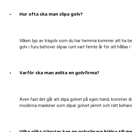
Hur ofta ska man slipa golv?
Vilken typ av trägolv som du har hemma kommer att ha betyde
golv i furu behöver slipas runt vart femte år för att hållas i
Varför ska man anlita en golvfirma?
Även fast det går att slipa golvet på egen hand, kommer du 
moderna maskiner som slipar golvet jämnt och rätt behandlin
Vilka olika tjänster kan en golvslipare hjälpa till m