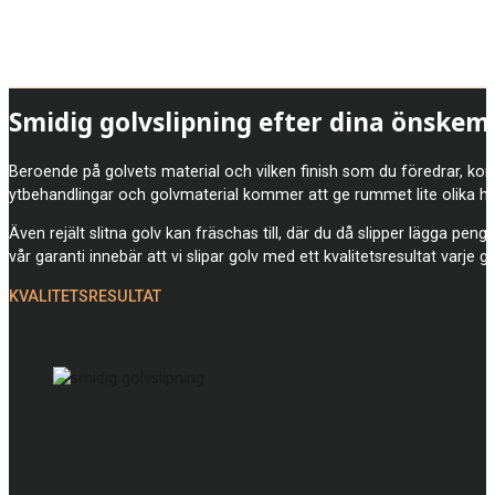
Smidig golvslipning efter dina önskem
Beroende på golvets material och vilken finish som du föredrar, komm
ytbehandlingar och golvmaterial kommer att ge rummet lite olika he
Även rejält slitna golv kan fräschas till, där du då slipper lägga pen
vår garanti innebär att vi slipar golv med ett kvalitetsresultat varje g
KVALITETSRESULTAT