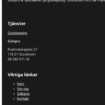
Golvpro är specialister på golvslipning i Stockholm och har mån
Tjänster
Golvläggning
Golvpro
Krukmakargatan 27
118 51 Stockholm
08-580 971 36
Viktiga länkar
Hem
Om oss
Sidkarta
Kontakt