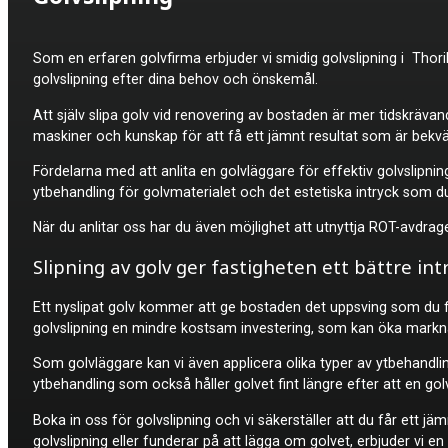
Som en erfaren golvfirma erbjuder vi smidig
golvslipning i Tho
golvslipning efter dina behov och önskemål.
Att själv slipa golv vid renovering av bostaden är mer tidskrävan
maskiner och kunskap för att få ett jämnt resultat som är bekvä
Fördelarna med att anlita en golvläggare för effektiv golvslipnin
ytbehandling för golvmaterialet och det estetiska intryck som d
När du anlitar oss har du även möjlighet att utnyttja ROT-avdra
Slipning av golv ger fastigheten ett bättre int
Ett nyslipat golv kommer att ge bostaden det uppsving som du för
golvslipning en mindre kostsam investering, som kan öka markna
Som golvläggare kan vi även applicera olika typer av ytbehandlin
ytbehandling som också håller golvet fint längre efter att en go
Boka in oss för golvslipning och vi säkerställer att du får ett jä
golvslipning eller funderar på att lägga om golvet, erbjuder vi en 