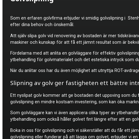
Som en erfaren golvfirma erbjuder vi smidig
golvslipning i Ste
efter dina behov och önskemål.
Att själv slipa golv vid renovering av bostaden är mer tidskrävan
maskiner och kunskap för att få ett jämnt resultat som är bekvä
Fördelarna med att anlita en golvläggare för effektiv golvslipnin
ytbehandling för golvmaterialet och det estetiska intryck som d
När du anlitar oss har du även möjlighet att utnyttja ROT-avdra
Slipning av golv ger fastigheten ett bättre int
Ett nyslipat golv kommer att ge bostaden det uppsving som du för
golvslipning en mindre kostsam investering, som kan öka markna
Som golvläggare kan vi även applicera olika typer av ytbehandlin
ytbehandling som också håller golvet fint längre efter att en go
Boka in oss för golvslipning och vi säkerställer att du får ett jä
golvslipning eller funderar på att lägga om golvet, erbjuder vi en 