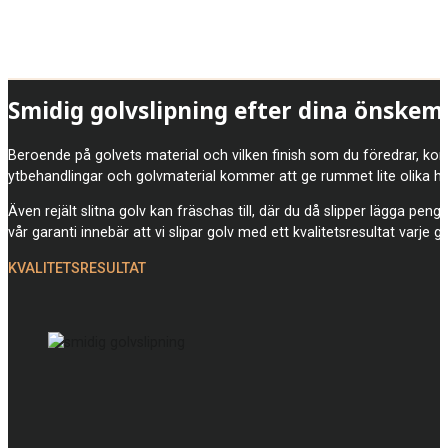
Smidig golvslipning efter dina önskem
Beroende på golvets material och vilken finish som du föredrar, komm
ytbehandlingar och golvmaterial kommer att ge rummet lite olika he
Även rejält slitna golv kan fräschas till, där du då slipper lägga pen
vår garanti innebär att vi slipar golv med ett kvalitetsresultat varje g
KVALITETSRESULTAT