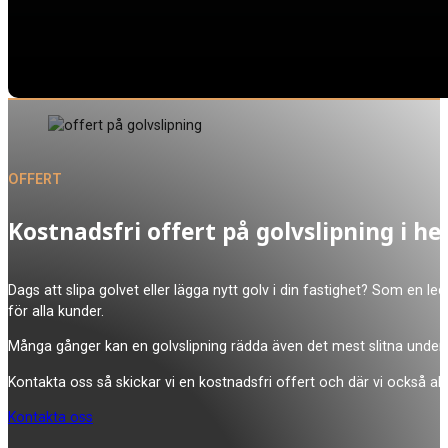
OFFERT
Kostnadsfri offert på golvslipning i 
Dags att slipa golvet eller lägga nytt golv i din fastighet? Som en leda
för alla kunder.
Många gånger kan en golvslipning rädda även det mest slitna underla
Kontakta oss så skickar vi en kostnadsfri offert och där vi också allti
Kontakta oss