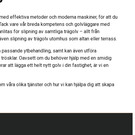
k med effektiva metoder och moderna maskiner, för att du
t. Tack vare vår breda kompetens och golvläggare med
litas för slipning av samtliga trägolv – allt från
även slipning av trägolv utomhus som altan eller terrass.
 en passande ytbehandling, samt kan även utföra
h trösklar. Oavsett om du behöver hjälp med en smidig
ar att lägga ett helt nytt golv i din fastighet, är vi en
m våra olika tjänster och hur vi kan hjälpa dig att skapa