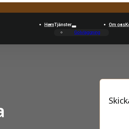
Hem
Tjänster
Om oss
K
Golvläggning
Skick
a