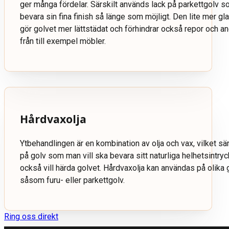
ger många fördelar. Särskilt används lack på parkettgolv s
bevara sin fina finish så länge som möjligt. Den lite mer gl
gör golvet mer lättstädat och förhindrar också repor och a
från till exempel möbler.
Hårdvaxolja
Ytbehandlingen är en kombination av olja och vax, vilket sä
på golv som man vill ska bevara sitt naturliga helhetsintry
också vill härda golvet. Hårdvaxolja kan användas på olika 
såsom furu- eller parkettgolv.
Ring oss direkt