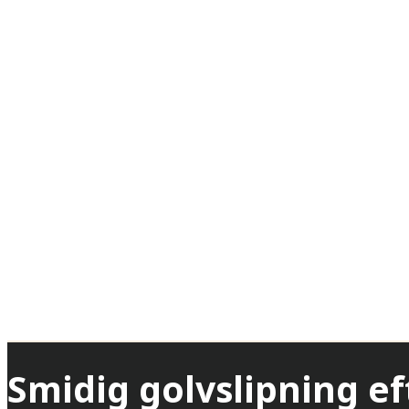
Smidig golvslipning ef