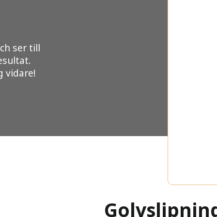
h ser till
esultat.
g vidare!
Golvslipnin