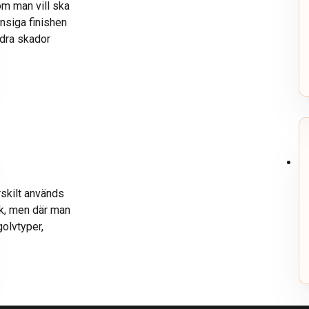
om man vill ska
ansiga finishen
ndra skador
rskilt används
ck, men där man
golvtyper,