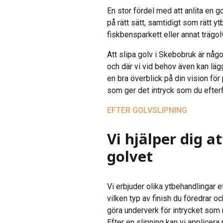
En stor fördel med att anlita en g
på rätt sätt, samtidigt som rätt y
fiskbensparkett eller annat trägo
Att slipa golv i Skebobruk är något
och där vi vid behov även kan läg
en bra överblick på din vision för 
som ger det intryck som du efterf
EFTER GOLVSLIPNING
Vi hjälper dig a
golvet
Vi erbjuder olika ytbehandlingar e
vilken typ av finish du föredrar 
göra underverk för intrycket som 
Efter en slipning kan vi applicera