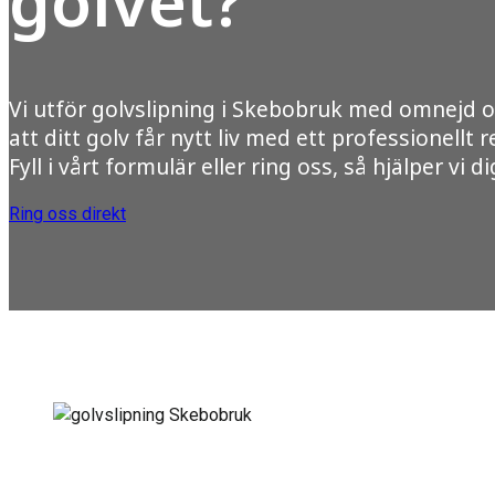
golvet?
Vi utför golvslipning i Skebobruk med omnejd oc
att ditt golv får nytt liv med ett professionellt r
Fyll i vårt formulär eller ring oss, så hjälper vi di
Ring oss direkt