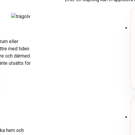
rum eller
ättre med tiden
kare och därmed
nte utsätts för
nska hem och