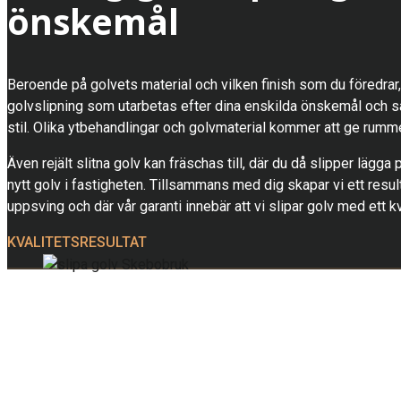
önskemål
Beroende på golvets material och vilken finish som du föredrar,
golvslipning som utarbetas efter dina enskilda önskemål och så
stil. Olika ytbehandlingar och golvmaterial kommer att ge rummet
Även rejält slitna golv kan fräschas till, där du då slipper lägga 
nytt golv i fastigheten. Tillsammans med dig skapar vi ett resu
uppsving och där vår garanti innebär att vi slipar golv med ett kv
KVALITETSRESULTAT