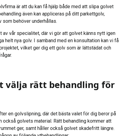
olvfirma är att du kan få hjälp både med att slipa golvet
tbehandling även kan appliceras på ditt parkettgolv,
lv som behöver underhållas.
 av vår specialitet, där vi gör att golvet känns nytt igen
ga helt nya golv. I samband med en konsultation kan vi få
projektet, vilket ger dig ett golv som är lättstädat och
rågar.
tt välja rätt behandling för
fter en golvslipning, där det bästa valet för dig beror på
och också golvets material. Rätt behandling kommer att
rummet ger, samt håller också golvet skadefritt längre.
 någon av följande ytbehandlingar: