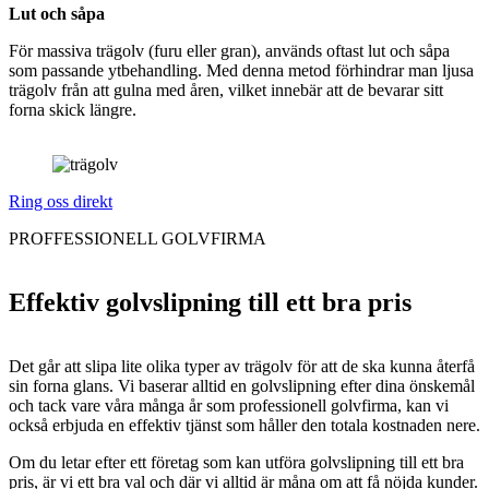
Lut och såpa
För massiva trägolv (furu eller gran), används oftast lut och såpa
som passande ytbehandling. Med denna metod förhindrar man ljusa
trägolv från att gulna med åren, vilket innebär att de bevarar sitt
forna skick längre.
Ring oss direkt
PROFFESSIONELL GOLVFIRMA
Effektiv golvslipning till ett bra pris
Det går att slipa lite olika typer av trägolv för att de ska kunna återfå
sin forna glans. Vi baserar alltid en golvslipning efter dina önskemål
och tack vare våra många år som professionell golvfirma, kan vi
också erbjuda en effektiv tjänst som håller den totala kostnaden nere.
Om du letar efter ett företag som kan utföra golvslipning till ett bra
pris, är vi ett bra val och där vi alltid är måna om att få nöjda kunder.