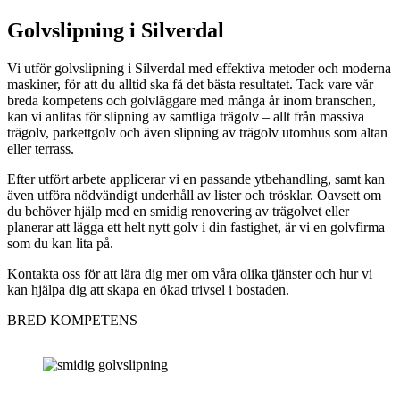
Golvslipning i Silverdal
Vi utför golvslipning i Silverdal med effektiva metoder och moderna
maskiner, för att du alltid ska få det bästa resultatet. Tack vare vår
breda kompetens och golvläggare med många år inom branschen,
kan vi anlitas för slipning av samtliga trägolv – allt från massiva
trägolv, parkettgolv och även slipning av trägolv utomhus som altan
eller terrass.
Efter utfört arbete applicerar vi en passande ytbehandling, samt kan
även utföra nödvändigt underhåll av lister och trösklar. Oavsett om
du behöver hjälp med en smidig renovering av trägolvet eller
planerar att lägga ett helt nytt golv i din fastighet, är vi en golvfirma
som du kan lita på.
Kontakta oss för att lära dig mer om våra olika tjänster och hur vi
kan hjälpa dig att skapa en ökad trivsel i bostaden.
BRED KOMPETENS