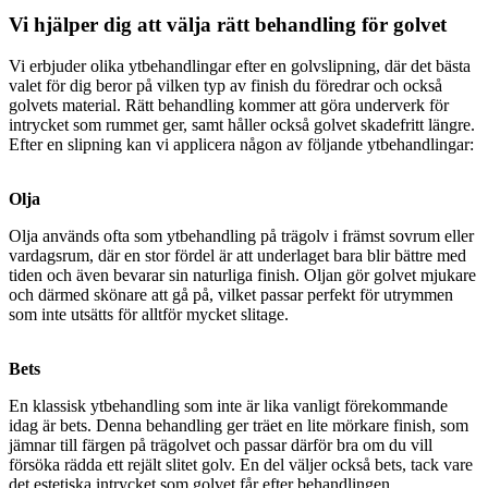
Vi hjälper dig att välja rätt behandling för golvet
Vi erbjuder olika ytbehandlingar efter en golvslipning, där det bästa
valet för dig beror på vilken typ av finish du föredrar och också
golvets material. Rätt behandling kommer att göra underverk för
intrycket som rummet ger, samt håller också golvet skadefritt längre.
Efter en slipning kan vi applicera någon av följande ytbehandlingar:
Olja
Olja används ofta som ytbehandling på trägolv i främst sovrum eller
vardagsrum, där en stor fördel är att underlaget bara blir bättre med
tiden och även bevarar sin naturliga finish. Oljan gör golvet mjukare
och därmed skönare att gå på, vilket passar perfekt för utrymmen
som inte utsätts för alltför mycket slitage.
Bets
En klassisk ytbehandling som inte är lika vanligt förekommande
idag är bets. Denna behandling ger träet en lite mörkare finish, som
jämnar till färgen på trägolvet och passar därför bra om du vill
försöka rädda ett rejält slitet golv. En del väljer också bets, tack vare
det estetiska intrycket som golvet får efter behandlingen.