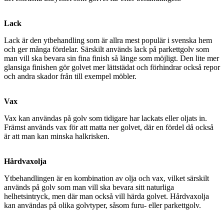
Lack
Lack är den ytbehandling som är allra mest populär i svenska hem
och ger många fördelar. Särskilt används lack på parkettgolv som
man vill ska bevara sin fina finish så länge som möjligt. Den lite mer
glansiga finishen gör golvet mer lättstädat och förhindrar också repor
och andra skador från till exempel möbler.
Vax
Vax kan användas på golv som tidigare har lackats eller oljats in.
Främst används vax för att matta ner golvet, där en fördel då också
är att man kan minska halkrisken.
Hårdvaxolja
Ytbehandlingen är en kombination av olja och vax, vilket särskilt
används på golv som man vill ska bevara sitt naturliga
helhetsintryck, men där man också vill härda golvet. Hårdvaxolja
kan användas på olika golvtyper, såsom furu- eller parkettgolv.