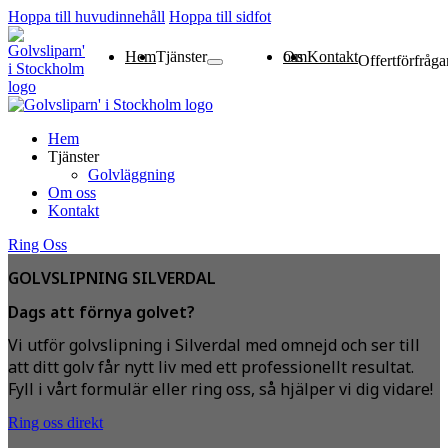
Hoppa till huvudinnehåll
Hoppa till sidfot
Hem
Tjänster
Om oss
Kontakt
Offertförfråga
Golvläggning
Hem
Tjänster
Golvläggning
Om oss
Kontakt
Ring Oss
GOLVSLIPNING SILVERDAL
Dags att förnya golvet?
Vi utför golvslipning i Silverdal med omnejd och ser till
att ditt golv får nytt liv med ett professionellt resultat.
Fyll i vårt formulär eller ring oss, så hjälper vi dig vidare!
Ring oss direkt