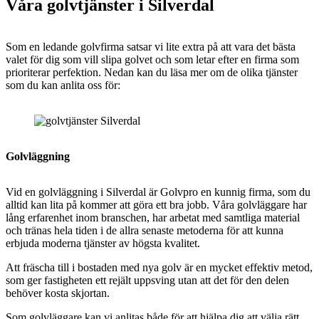
Våra golvtjänster i Silverdal
Som en ledande golvfirma satsar vi lite extra på att vara det bästa
valet för dig som vill slipa golvet och som letar efter en firma som
prioriterar perfektion. Nedan kan du läsa mer om de olika tjänster
som du kan anlita oss för:
Golvläggning
Vid en golvläggning i
Silverdal är Golvpro en kunnig firma, som du
alltid kan lita på kommer att göra ett bra jobb. Våra golvläggare har
lång erfarenhet inom branschen, har arbetat med samtliga material
och tränas hela tiden i de allra senaste metoderna för att kunna
erbjuda moderna tjänster av högsta kvalitet.
Att fräscha till i bostaden med nya golv är en mycket effektiv metod,
som ger fastigheten ett rejält uppsving utan att det för den delen
behöver kosta skjortan.
Som golvläggare kan vi anlitas både för att hjälpa dig att välja rätt