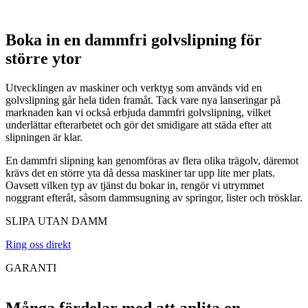
Boka in en dammfri golvslipning för
större ytor
Utvecklingen av maskiner och verktyg som används vid en
golvslipning går hela tiden framåt. Tack vare nya lanseringar på
marknaden kan vi också erbjuda dammfri golvslipning, vilket
underlättar efterarbetet och gör det smidigare att städa efter att
slipningen är klar.
En dammfri slipning kan genomföras av flera olika trägolv, däremot
krävs det en större yta då dessa maskiner tar upp lite mer plats.
Oavsett vilken typ av tjänst du bokar in, rengör vi utrymmet
noggrant efteråt, såsom dammsugning av springor, lister och trösklar.
SLIPA UTAN DAMM
Ring oss direkt
GARANTI
Många fördelar med att anlita en