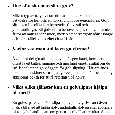
Hur ofta ska man slipa golv?
Vilken typ av trägolv som du har hemma kommer att ha
betydelse för hur ofta en golvslipning bör genomföras. Golv
slits även lite olika fort beroende på livsstil och
ytbehandlingar. Ett golv i furu behöver slipas runt vart femte
år för att hållas i toppskick, medan ett parkettgolv håller längre
och bör istället slipas efter cirka 10 år.
Varför ska man anlita en golvfirma?
Även fast det går att slipa golvet på egen hand, kommer du
oftast få ett bättre, jämnare och mer långvarigt resultat om du
istället anlitar en golvläggare för golvslipning. Här används
moderna maskiner som slipar golvet jämnt och rätt behandling
appliceras också för att få rätt finish på golvet.
Vilka olika tjänster kan en golvslipare hjälpa
till med?
En golvslipare kan både slipa alla typer av golv, samt även
hjälpa till med att lägga golv, underhålla golven eller applicera
på rätt ytbehandlingar som ger ett mer hållbart resultat. Som