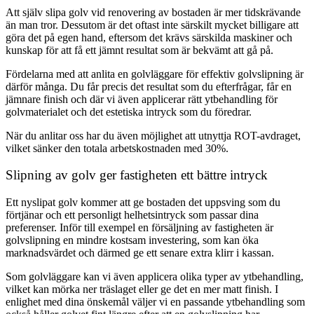
Att själv slipa golv vid renovering av bostaden är mer tidskrävande
än man tror. Dessutom är det oftast inte särskilt mycket billigare att
göra det på egen hand, eftersom det krävs särskilda maskiner och
kunskap för att få ett jämnt resultat som är bekvämt att gå på.
Fördelarna med att anlita en golvläggare för effektiv golvslipning är
därför många. Du får precis det resultat som du efterfrågar, får en
jämnare finish och där vi även applicerar rätt ytbehandling för
golvmaterialet och det estetiska intryck som du föredrar.
När du anlitar oss har du även möjlighet att utnyttja ROT-avdraget,
vilket sänker den totala arbetskostnaden med 30%.
Slipning av golv ger fastigheten ett bättre intryck
Ett nyslipat golv kommer att ge bostaden det uppsving som du
förtjänar och ett personligt helhetsintryck som passar dina
preferenser. Inför till exempel en försäljning av fastigheten är
golvslipning en mindre kostsam investering, som kan öka
marknadsvärdet och därmed ge ett senare extra klirr i kassan.
Som golvläggare kan vi även applicera olika typer av ytbehandling,
vilket kan mörka ner träslaget eller ge det en mer matt finish. I
enlighet med dina önskemål väljer vi en passande ytbehandling som