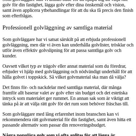
golv för din fastighet, lägga golv efter dina önskemål och vision,
samt även applicera ytbehandlingar för att du ska få precis den finish
som efterfrågas.
Professionell golvläggning av samtliga material
Som golvläggare har vi satsat särskilt på att erbjuda professionell
golvläggning, men där vi även kan underhålla golvlister, trösklar och
utför även effektiv golvslipning för att passa samtliga golv och
kunder.
Oavsett vilket typ av trägolv eller annat material som du föredrar,
erbjuder vi hjälp med golvläggning och nödvändigt underhåll för att
hålla golvet i toppskick. Så vilket golvmaterial ska man då välja?
Det finns för- och nackdelar med samtliga material, där många
framför allt baserar valet av golv efter sin budget och det estetiska
intryck som materialet ger rummet. En annan sak som är viktigt att
tänka på är att välja rätt golv för det rum som behöver fräschas till.
Som golvläggare med lång erfarenhet inom branschen kan vi
rekommendera rätt golvmaterial för din fastighet, samt även hitta ett
passande alternativ som passar din renoveringsbudget.
Några populära golv som vi ofta anlitas för att lägga är