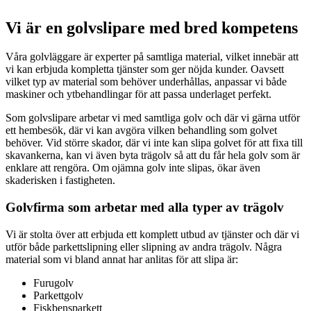
Vi är en golvslipare med bred kompetens
Våra golvläggare är experter på samtliga material, vilket innebär att
vi kan erbjuda kompletta tjänster som ger nöjda kunder. Oavsett
vilket typ av material som behöver underhållas, anpassar vi både
maskiner och ytbehandlingar för att passa underlaget perfekt.
Som golvslipare arbetar vi med samtliga golv och där vi gärna utför
ett hembesök, där vi kan avgöra vilken behandling som golvet
behöver. Vid större skador, där vi inte kan slipa golvet för att fixa till
skavankerna, kan vi även byta trägolv så att du får hela golv som är
enklare att rengöra. Om ojämna golv inte slipas, ökar även
skaderisken i fastigheten.
Golvfirma som arbetar med alla typer av trägolv
Vi är stolta över att erbjuda ett komplett utbud av tjänster och där vi
utför både parkettslipning eller slipning av andra trägolv. Några
material som vi bland annat har anlitas för att slipa är:
Furugolv
Parkettgolv
Fiskbensparkett