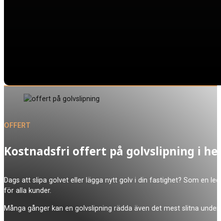
OFFERT
Kostnadsfri offert på golvslipning i 
Dags att slipa golvet eller lägga nytt golv i din fastighet? Som en leda
för alla kunder.
Många gånger kan en golvslipning rädda även det mest slitna underla