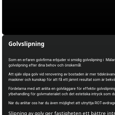
Golvslipning
Som en erfaren golvfirma erbjuder vi smidig
golvslipning i Mäl
golvslipning efter dina behov och önskemål.
Att själv slipa golv vid renovering av bostaden är mer tidskrävan
maskiner och kunskap för att få ett jämnt resultat som är bekvä
Fördelarna med att anlita en golvläggare för effektiv golvslipnin
ytbehandling för golvmaterialet och det estetiska intryck som d
När du anlitar oss har du även möjlighet att utnyttja ROT-avdra
Slipning av golv ger fastigheten ett bättre int