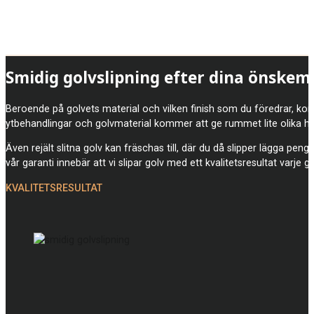
Smidig golvslipning efter dina önskem
Beroende på golvets material och vilken finish som du föredrar, komm
ytbehandlingar och golvmaterial kommer att ge rummet lite olika he
Även rejält slitna golv kan fräschas till, där du då slipper lägga pen
vår garanti innebär att vi slipar golv med ett kvalitetsresultat varje g
KVALITETSRESULTAT