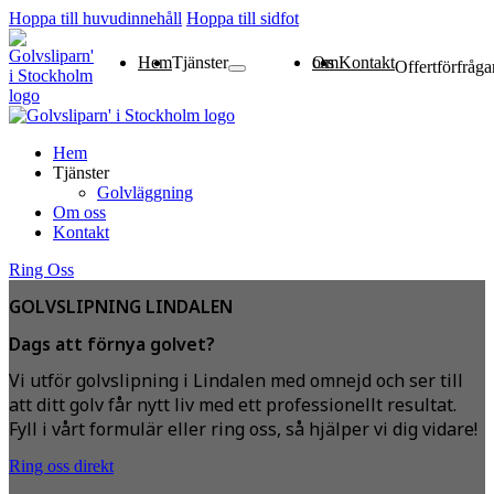
Hoppa till huvudinnehåll
Hoppa till sidfot
Hem
Tjänster
Om oss
Kontakt
Offertförfråga
Golvläggning
Hem
Tjänster
Golvläggning
Om oss
Kontakt
Ring Oss
GOLVSLIPNING LINDALEN
Dags att förnya golvet?
Vi utför golvslipning i Lindalen med omnejd och ser till
att ditt golv får nytt liv med ett professionellt resultat.
Fyll i vårt formulär eller ring oss, så hjälper vi dig vidare!
Ring oss direkt