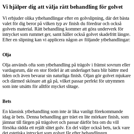
Vi hjälper dig att välja rätt behandling för golvet
Vi erbjuder olika ytbehandlingar efter en golvslipning, där det bästa
valet för dig beror på vilken typ av finish du föredrar och också
golvets material. Rätt behandling kommer att göra underverk för
intrycket som rummet ger, samt håller också golvet skadefritt längre.
Efter en slipning kan vi applicera någon av följande ytbehandlingar:
Olja
Olja används ofta som ytbehandling på trägolv i främst sovrum eller
vardagsrum, där en stor fördel är att underlaget bara blir bättre med
tiden och även bevarar sin naturliga finish. Oljan gör golvet mjukare
och därmed skönare att gå på, vilket passar perfekt för utrymmen
som inte utsätts för alltför mycket slitage.
Bets
En klassisk ytbehandling som inte är lika vanligt förekommande
idag är bets. Denna behandling ger träet en lite mörkare finish, som
jämnar till färgen på trägolvet och passar därför bra om du vill
försöka rädda ett rejält slitet golv. En del väljer också bets, tack vare
det estetiska intrycket som golvet får efter behandlingen.