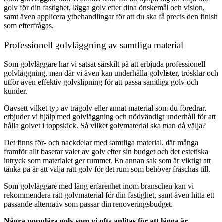
golv för din fastighet, lägga golv efter dina önskemål och vision,
samt även applicera ytbehandlingar för att du ska få precis den finish
som efterfrågas.
Professionell golvläggning av samtliga material
Som golvläggare har vi satsat särskilt på att erbjuda professionell
golvläggning, men där vi även kan underhålla golvlister, trösklar och
utför även effektiv golvslipning för att passa samtliga golv och
kunder.
Oavsett vilket typ av trägolv eller annat material som du föredrar,
erbjuder vi hjälp med golvläggning och nödvändigt underhåll för att
hålla golvet i toppskick. Så vilket golvmaterial ska man då välja?
Det finns för- och nackdelar med samtliga material, där många
framför allt baserar valet av golv efter sin budget och det estetiska
intryck som materialet ger rummet. En annan sak som är viktigt att
tänka på är att välja rätt golv för det rum som behöver fräschas till.
Som golvläggare med lång erfarenhet inom branschen kan vi
rekommendera rätt golvmaterial för din fastighet, samt även hitta ett
passande alternativ som passar din renoveringsbudget.
Några populära golv som vi ofta anlitas för att lägga är