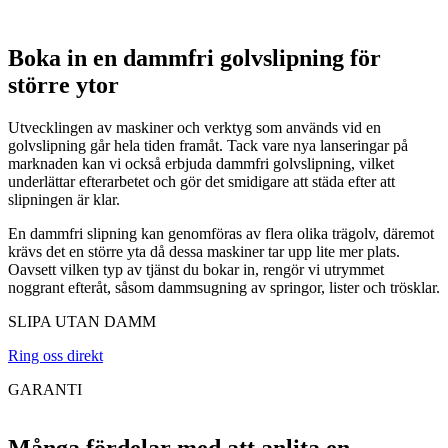
Boka in en dammfri golvslipning för
större ytor
Utvecklingen av maskiner och verktyg som används vid en
golvslipning går hela tiden framåt. Tack vare nya lanseringar på
marknaden kan vi också erbjuda dammfri golvslipning, vilket
underlättar efterarbetet och gör det smidigare att städa efter att
slipningen är klar.
En dammfri slipning kan genomföras av flera olika trägolv, däremot
krävs det en större yta då dessa maskiner tar upp lite mer plats.
Oavsett vilken typ av tjänst du bokar in, rengör vi utrymmet
noggrant efteråt, såsom dammsugning av springor, lister och trösklar.
SLIPA UTAN DAMM
Ring oss direkt
GARANTI
Många fördelar med att anlita en