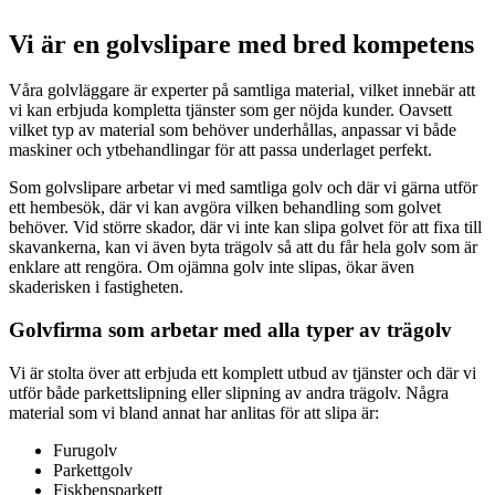
Vi är en golvslipare med bred kompetens
Våra golvläggare är experter på samtliga material, vilket innebär att
vi kan erbjuda kompletta tjänster som ger nöjda kunder. Oavsett
vilket typ av material som behöver underhållas, anpassar vi både
maskiner och ytbehandlingar för att passa underlaget perfekt.
Som golvslipare arbetar vi med samtliga golv och där vi gärna utför
ett hembesök, där vi kan avgöra vilken behandling som golvet
behöver. Vid större skador, där vi inte kan slipa golvet för att fixa till
skavankerna, kan vi även byta trägolv så att du får hela golv som är
enklare att rengöra. Om ojämna golv inte slipas, ökar även
skaderisken i fastigheten.
Golvfirma som arbetar med alla typer av trägolv
Vi är stolta över att erbjuda ett komplett utbud av tjänster och där vi
utför både parkettslipning eller slipning av andra trägolv. Några
material som vi bland annat har anlitas för att slipa är:
Furugolv
Parkettgolv
Fiskbensparkett