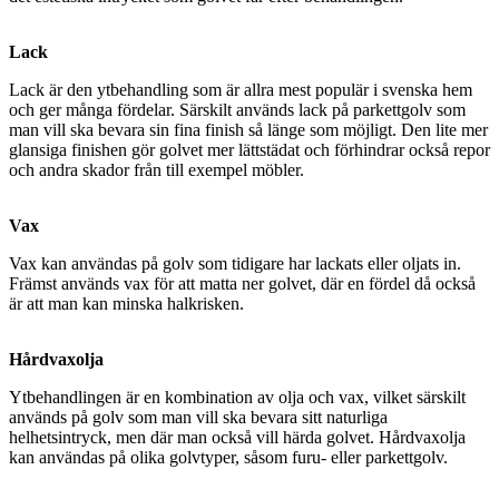
Lack
Lack är den ytbehandling som är allra mest populär i svenska hem
och ger många fördelar. Särskilt används lack på parkettgolv som
man vill ska bevara sin fina finish så länge som möjligt. Den lite mer
glansiga finishen gör golvet mer lättstädat och förhindrar också repor
och andra skador från till exempel möbler.
Vax
Vax kan användas på golv som tidigare har lackats eller oljats in.
Främst används vax för att matta ner golvet, där en fördel då också
är att man kan minska halkrisken.
Hårdvaxolja
Ytbehandlingen är en kombination av olja och vax, vilket särskilt
används på golv som man vill ska bevara sitt naturliga
helhetsintryck, men där man också vill härda golvet. Hårdvaxolja
kan användas på olika golvtyper, såsom furu- eller parkettgolv.