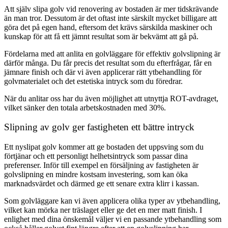
Att själv slipa golv vid renovering av bostaden är mer tidskrävande
än man tror. Dessutom är det oftast inte särskilt mycket billigare att
göra det på egen hand, eftersom det krävs särskilda maskiner och
kunskap för att få ett jämnt resultat som är bekvämt att gå på.
Fördelarna med att anlita en golvläggare för effektiv golvslipning är
därför många. Du får precis det resultat som du efterfrågar, får en
jämnare finish och där vi även applicerar rätt ytbehandling för
golvmaterialet och det estetiska intryck som du föredrar.
När du anlitar oss har du även möjlighet att utnyttja ROT-avdraget,
vilket sänker den totala arbetskostnaden med 30%.
Slipning av golv ger fastigheten ett bättre intryck
Ett nyslipat golv kommer att ge bostaden det uppsving som du
förtjänar och ett personligt helhetsintryck som passar dina
preferenser. Inför till exempel en försäljning av fastigheten är
golvslipning en mindre kostsam investering, som kan öka
marknadsvärdet och därmed ge ett senare extra klirr i kassan.
Som golvläggare kan vi även applicera olika typer av ytbehandling,
vilket kan mörka ner träslaget eller ge det en mer matt finish. I
enlighet med dina önskemål väljer vi en passande ytbehandling som