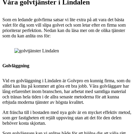
Våra golvtjänster i Lindalen
Som en ledande golvfirma satsar vi lite extra på att vara det bästa
valet för dig som vill slipa golvet och som letar efter en firma som
prioriterar perfektion. Nedan kan du läsa mer om de olika tjänster
som du kan anlita oss för:
Golvläggning
Vid en golvläggning i
Lindalen är Golvpro en kunnig firma, som du
alltid kan lita på kommer att göra ett bra jobb. Våra golvläggare har
lång erfarenhet inom branschen, har arbetat med samtliga material
och tränas hela tiden i de allra senaste metoderna för att kunna
erbjuda moderna tjänster av högsta kvalitet.
Att fräscha till i bostaden med nya golv är en mycket effektiv metod,
som ger fastigheten ett rejält uppsving utan att det för den delen
behöver kosta skjortan.
Som golvläggare kan vi anlitas både för att hjälpa dig att välja rätt