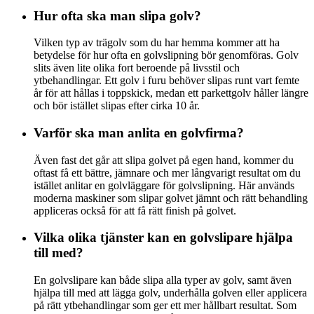
Hur ofta ska man slipa golv?
Vilken typ av trägolv som du har hemma kommer att ha
betydelse för hur ofta en golvslipning bör genomföras. Golv
slits även lite olika fort beroende på livsstil och
ytbehandlingar. Ett golv i furu behöver slipas runt vart femte
år för att hållas i toppskick, medan ett parkettgolv håller längre
och bör istället slipas efter cirka 10 år.
Varför ska man anlita en golvfirma?
Även fast det går att slipa golvet på egen hand, kommer du
oftast få ett bättre, jämnare och mer långvarigt resultat om du
istället anlitar en golvläggare för golvslipning. Här används
moderna maskiner som slipar golvet jämnt och rätt behandling
appliceras också för att få rätt finish på golvet.
Vilka olika tjänster kan en golvslipare hjälpa
till med?
En golvslipare kan både slipa alla typer av golv, samt även
hjälpa till med att lägga golv, underhålla golven eller applicera
på rätt ytbehandlingar som ger ett mer hållbart resultat. Som