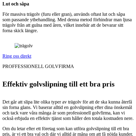
Lut och såpa
För massiva trägolv (furu eller gran), används oftast lut och såpa
som passande ytbehandling. Med denna metod förhindrar man ljusa
trägolv från att gulna med åren, vilket innebär att de bevarar sitt
forna skick längre.
Ring oss direkt
PROFFESSIONELL GOLVFIRMA
Effektiv golvslipning till ett bra pris
Det går att slipa lite olika typer av trägolv för att de ska kunna återfå
sin forna glans. Vi baserar alltid en golvslipning efter dina önskemål
och tack vare våra många år som professionell golvfirma, kan vi
också erbjuda en effektiv tjänst som håller den totala kostnaden nere.
Om du letar efter ett företag som kan utföra golvslipning till ett bra
pris, är vi ett bra val och där vi alltid är måna om att få nöjda kunder.