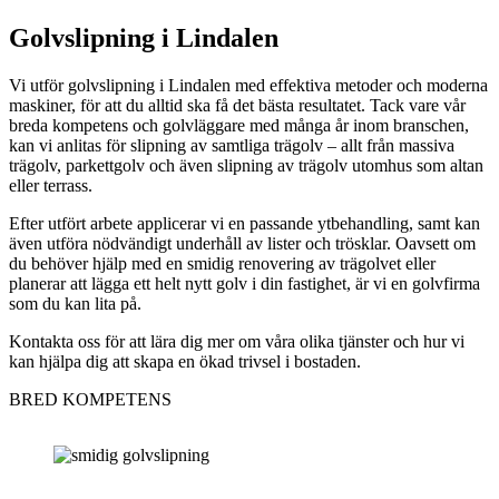
Golvslipning i Lindalen
Vi utför golvslipning i Lindalen med effektiva metoder och moderna
maskiner, för att du alltid ska få det bästa resultatet. Tack vare vår
breda kompetens och golvläggare med många år inom branschen,
kan vi anlitas för slipning av samtliga trägolv – allt från massiva
trägolv, parkettgolv och även slipning av trägolv utomhus som altan
eller terrass.
Efter utfört arbete applicerar vi en passande ytbehandling, samt kan
även utföra nödvändigt underhåll av lister och trösklar. Oavsett om
du behöver hjälp med en smidig renovering av trägolvet eller
planerar att lägga ett helt nytt golv i din fastighet, är vi en golvfirma
som du kan lita på.
Kontakta oss för att lära dig mer om våra olika tjänster och hur vi
kan hjälpa dig att skapa en ökad trivsel i bostaden.
BRED KOMPETENS