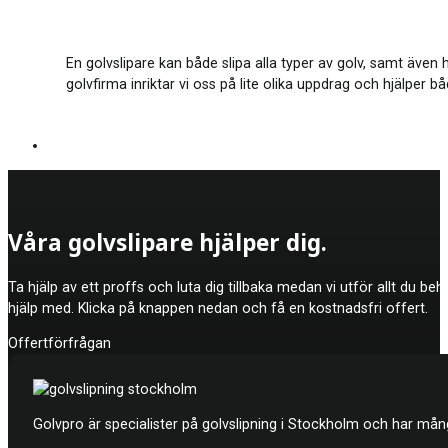
En golvslipare kan både slipa alla typer av golv, samt även 
golvfirma inriktar vi oss på lite olika uppdrag och hjälper 
Våra golvslipare hjälper dig.
Ta hjälp av ett proffs och luta dig tillbaka medan vi utför allt du be
hjälp med. Klicka på knappen nedan och få en kostnadsfri offert.
Offertförfrågan
Golvpro är specialister på golvslipning i Stockholm och har mån