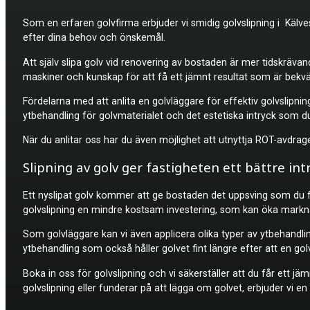
Som en erfaren golvfirma erbjuder vi smidig
golvslipning i Kälv
efter dina behov och önskemål.
Att själv slipa golv vid renovering av bostaden är mer tidskrävan
maskiner och kunskap för att få ett jämnt resultat som är bekvä
Fördelarna med att anlita en golvläggare för effektiv golvslipnin
ytbehandling för golvmaterialet och det estetiska intryck som d
När du anlitar oss har du även möjlighet att utnyttja ROT-avdra
Slipning av golv ger fastigheten ett bättre int
Ett nyslipat golv kommer att ge bostaden det uppsving som du för
golvslipning en mindre kostsam investering, som kan öka markna
Som golvläggare kan vi även applicera olika typer av ytbehandlin
ytbehandling som också håller golvet fint längre efter att en go
Boka in oss för golvslipning och vi säkerställer att du får ett jä
golvslipning eller funderar på att lägga om golvet, erbjuder vi en 