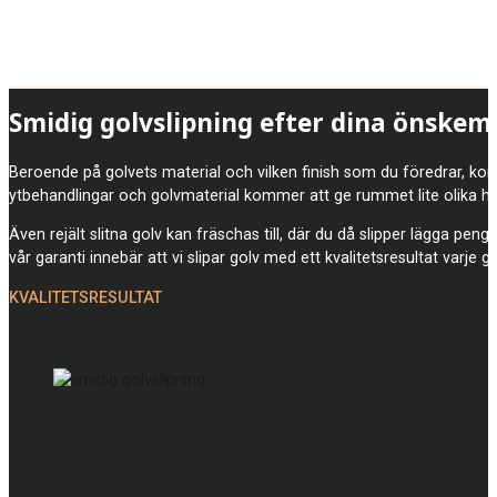
Smidig golvslipning efter dina önskem
Beroende på golvets material och vilken finish som du föredrar, komm
ytbehandlingar och golvmaterial kommer att ge rummet lite olika he
Även rejält slitna golv kan fräschas till, där du då slipper lägga pen
vår garanti innebär att vi slipar golv med ett kvalitetsresultat varje g
KVALITETSRESULTAT