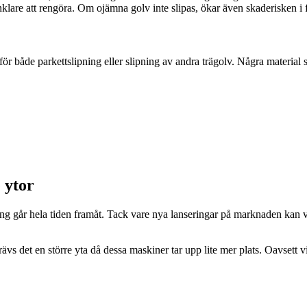
nklare att rengöra. Om ojämna golv inte slipas, ökar även skaderisken i 
tför både parkettslipning eller slipning av andra trägolv. Några material s
 ytor
 går hela tiden framåt. Tack vare nya lanseringar på marknaden kan vi 
vs det en större yta då dessa maskiner tar upp lite mer plats. Oavsett vi