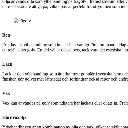
Olja används ofta som ytbehandling på trägolv i främst sovrum eller va
därmed skönare att gå på, vilket passar perfekt för utrymmen som inte u
Bets
En klassisk ytbehandling som inte är lika vanligt förekommande idag är
ett rejält slitet golv. En del väljer också bets, tack vare det estetiska 
Lack
Lack är den ytbehandling som är allra mest populär i svenska hem och 
finishen gör golvet mer lättstädat och förhindrar också repor och andr
Vax
Vax kan användas på golv som tidigare har lackats eller oljats in. Frä
Hårdvaxolja
Ytbehandlingen är en kombination av olja och vax, vilket särskilt anv