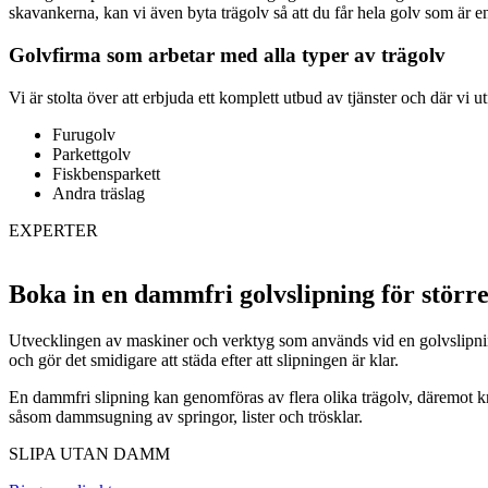
skavankerna, kan vi även byta trägolv så att du får hela golv som är e
Golvfirma som arbetar med alla typer av trägolv
Vi är stolta över att erbjuda ett komplett utbud av tjänster och där vi u
Furugolv
Parkettgolv
Fiskbensparkett
Andra träslag
EXPERTER
Boka in en dammfri golvslipning för större
Utvecklingen av maskiner och verktyg som används vid en golvslipning
och gör det smidigare att städa efter att slipningen är klar.
En dammfri slipning kan genomföras av flera olika trägolv, däremot krä
såsom dammsugning av springor, lister och trösklar.
SLIPA UTAN DAMM