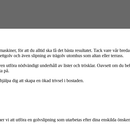
askiner, för att du alltid ska få det bästa resultatet. Tack vare vår b
rkettgolv och även slipning av trägolv utomhus som altan eller terrass.
ven utföra nödvändigt underhåll av lister och trösklar. Oavsett om du be
ta på.
hjälpa dig att skapa en ökad trivsel i bostaden.
 vi att utföra en golvslipning som utarbetas efter dina enskilda önskem