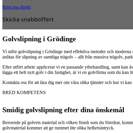
Ring oss direkt
Skicka snabboffert
Golvslipning i Grödinge
Vi utför golvslipning i Grödinge med effektiva metoder och moderna m
anlitas för slipning av samtliga trägolv – allt från massiva trägolv, pa
Efter utfört arbete applicerar vi en passande ytbehandling, samt kan ä
lägga ett helt nytt golv i din fastighet, är vi en golvfirma som du kan li
Kontakta oss för att lära dig mer om våra olika tjänster och hur vi kan 
BRED KOMPETENS
Smidig golvslipning efter dina önskemål
Beroende på golvets material och vilken finish som du föredrar, kommer
golvmaterial kommer att ge rummet lite olika helhetsintryck.