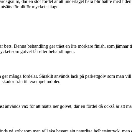
rdagsrum, där en stor fördel är att underlaget bara blir bättre med tide
tsätts för alltför mycket slitage.
 bets. Denna behandling ger träet en lite mörkare finish, som jämnar til
intrycket som golvet får efter behandlingen.
ger många fördelar. Särskilt används lack på parkettgolv som man vill s
a skador från till exempel möbler.
mst används vax för att matta ner golvet, där en fördel då också är att 
änds på golv som man vill ska bevara sitt naturliga helhetsintryck, men