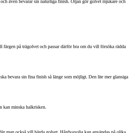
n och även bevarar sin naturliga finish. Oljan gör golvet mjukare och
l färgen på trägolvet och passar därför bra om du vill försöka rädda
ka bevara sin fina finish så länge som möjligt. Den lite mer glansiga
man kan minska halkrisken.
 där man också vill härda golvet. Hårdvaxolja kan användas på olika