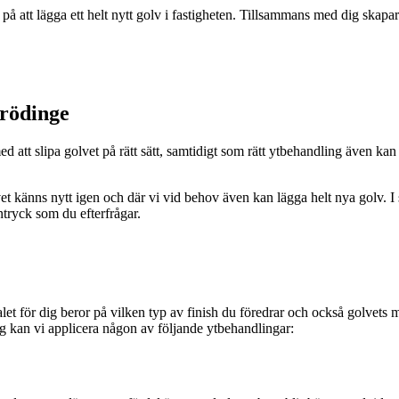
r på att lägga ett helt nytt golv i fastigheten. Tillsammans med dig skapar
Grödinge
ed att slipa golvet på rätt sätt, samtidigt som rätt ytbehandling även kan
olvet känns nytt igen och där vi vid behov även kan lägga helt nya golv.
intryck som du efterfrågar.
valet för dig beror på vilken typ av finish du föredrar och också golvet
ing kan vi applicera någon av följande ytbehandlingar: