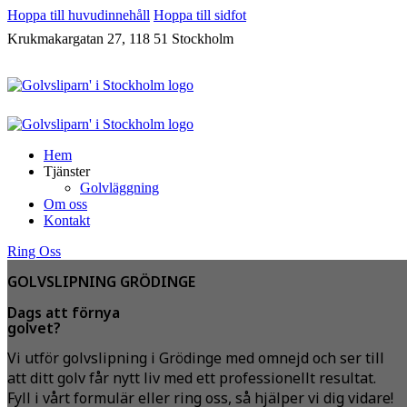
Hoppa till huvudinnehåll
Hoppa till sidfot
Krukmakargatan 27, 118 51 Stockholm
Hem
Tjänster
Golvläggning
Om oss
Kontakt
Ring Oss
GOLVSLIPNING GRÖDINGE
Dags att förnya
golvet?
Vi utför golvslipning i Grödinge med omnejd och ser till
att ditt golv får nytt liv med ett professionellt resultat.
Fyll i vårt formulär eller ring oss, så hjälper vi dig vidare!