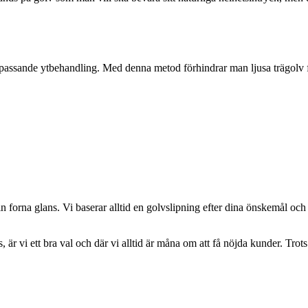
 passande ytbehandling. Med denna metod förhindrar man ljusa trägolv frå
å sin forna glans. Vi baserar alltid en golvslipning efter dina önskemål 
ris, är vi ett bra val och där vi alltid är måna om att få nöjda kunder. T