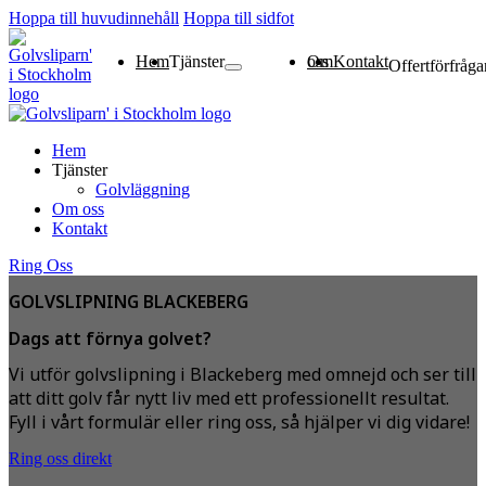
Hoppa till huvudinnehåll
Hoppa till sidfot
Hem
Tjänster
Om oss
Kontakt
Offertförfråga
Golvläggning
Hem
Tjänster
Golvläggning
Om oss
Kontakt
Ring Oss
GOLVSLIPNING BLACKEBERG
Dags att förnya golvet?
Vi utför golvslipning i Blackeberg med omnejd och ser till
att ditt golv får nytt liv med ett professionellt resultat.
Fyll i vårt formulär eller ring oss, så hjälper vi dig vidare!
Ring oss direkt