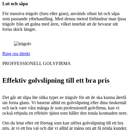
Lut och såpa
För massiva trägolv (furu eller gran), används oftast lut och såpa
som passande ytbehandling. Med denna metod förhindrar man ljusa
trägolv från att gulna med åren, vilket innebär att de bevarar sitt
forna skick längre.
Ring oss direkt
PROFFESSIONELL GOLVFIRMA
Effektiv golvslipning till ett bra pris
Det går att slipa lite olika typer av trägolv för att de ska kunna återfå
sin forna glans. Vi baserar alltid en golvslipning efter dina önskemål
och tack vare våra många år som professionell golvfirma, kan vi
också erbjuda en effektiv tjänst som håller den totala kostnaden nere.
Om du letar efter ett företag som kan utföra golvslipning till ett bra
pris, är vi ett bra val och där vi alltid är måna om att få nöjda kunder.