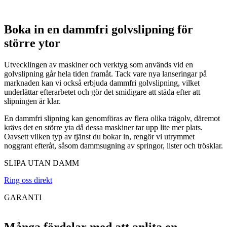
Boka in en dammfri golvslipning för
större ytor
Utvecklingen av maskiner och verktyg som används vid en
golvslipning går hela tiden framåt. Tack vare nya lanseringar på
marknaden kan vi också erbjuda dammfri golvslipning, vilket
underlättar efterarbetet och gör det smidigare att städa efter att
slipningen är klar.
En dammfri slipning kan genomföras av flera olika trägolv, däremot
krävs det en större yta då dessa maskiner tar upp lite mer plats.
Oavsett vilken typ av tjänst du bokar in, rengör vi utrymmet
noggrant efteråt, såsom dammsugning av springor, lister och trösklar.
SLIPA UTAN DAMM
Ring oss direkt
GARANTI
Många fördelar med att anlita en