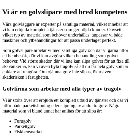
Vi är en golvslipare med bred kompetens
Våra golvläggare är experter på samtliga material, vilket innebär att
vi kan erbjuda kompletta tjänster som ger nöjda kunder. Oavsett
vilket typ av material som behöver underhållas, anpassar vi både
maskiner och ytbehandlingar för att passa underlaget perfekt.
Som golvslipare arbetar vi med samtliga golv och där vi gärna utför
ett hembesök, där vi kan avgöra vilken behandling som golvet
behöver. Vid större skador, där vi inte kan slipa golvet för att fixa till
skavankerna, kan vi även byta trägolv så att du får hela golv som är
enklare att rengöra. Om ojämna golv inte slipas, ökar även
skaderisken i fastigheten.
Golvfirma som arbetar med alla typer av trägolv
Vi är stolta över att erbjuda ett komplett utbud av tjänster och där vi
utför både parkettslipning eller slipning av andra trägolv. Några
material som vi bland annat har anlitas för att slipa är:
Furugolv
Parkettgolv
Fiskbensparkett