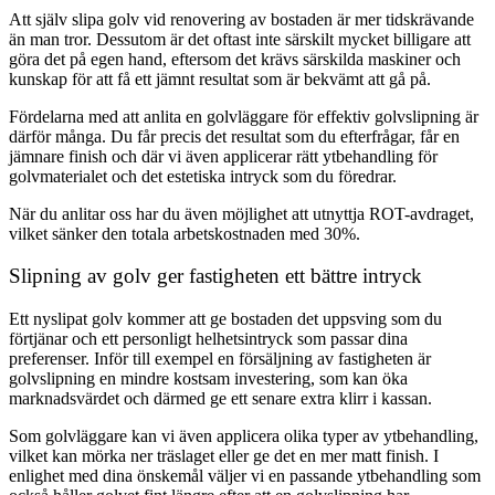
Att själv slipa golv vid renovering av bostaden är mer tidskrävande
än man tror. Dessutom är det oftast inte särskilt mycket billigare att
göra det på egen hand, eftersom det krävs särskilda maskiner och
kunskap för att få ett jämnt resultat som är bekvämt att gå på.
Fördelarna med att anlita en golvläggare för effektiv golvslipning är
därför många. Du får precis det resultat som du efterfrågar, får en
jämnare finish och där vi även applicerar rätt ytbehandling för
golvmaterialet och det estetiska intryck som du föredrar.
När du anlitar oss har du även möjlighet att utnyttja ROT-avdraget,
vilket sänker den totala arbetskostnaden med 30%.
Slipning av golv ger fastigheten ett bättre intryck
Ett nyslipat golv kommer att ge bostaden det uppsving som du
förtjänar och ett personligt helhetsintryck som passar dina
preferenser. Inför till exempel en försäljning av fastigheten är
golvslipning en mindre kostsam investering, som kan öka
marknadsvärdet och därmed ge ett senare extra klirr i kassan.
Som golvläggare kan vi även applicera olika typer av ytbehandling,
vilket kan mörka ner träslaget eller ge det en mer matt finish. I
enlighet med dina önskemål väljer vi en passande ytbehandling som