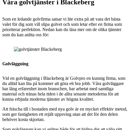
Våra golvtjänster i Blackeberg
Som en ledande golvfirma satsar vi lite extra på att vara det bästa
valet för dig som vill slipa golvet och som letar efter en firma som
prioriterar perfektion. Nedan kan du läsa mer om de olika tjänster
som du kan anlita oss för:
Golvläggning
Vid en golvläggning i
Blackeberg är Golvpro en kunnig firma, som
du alltid kan lita på kommer att göra ett bra jobb. Våra golvläggare
har lång erfarenhet inom branschen, har arbetat med samtliga
material och tränas hela tiden i de allra senaste metoderna för att
kunna erbjuda moderna tjänster av högsta kvalitet.
Att fräscha till i bostaden med nya golv är en mycket effektiv metod,
som ger fastigheten ett rejält uppsving utan att det för den delen
behöver kosta skjortan.
Som golvläggare kan vi anlitas både för att hjälpa dig att välja rätt