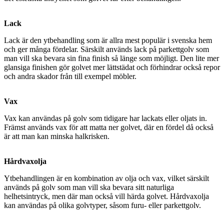
Lack
Lack är den ytbehandling som är allra mest populär i svenska hem
och ger många fördelar. Särskilt används lack på parkettgolv som
man vill ska bevara sin fina finish så länge som möjligt. Den lite mer
glansiga finishen gör golvet mer lättstädat och förhindrar också repor
och andra skador från till exempel möbler.
Vax
Vax kan användas på golv som tidigare har lackats eller oljats in.
Främst används vax för att matta ner golvet, där en fördel då också
är att man kan minska halkrisken.
Hårdvaxolja
Ytbehandlingen är en kombination av olja och vax, vilket särskilt
används på golv som man vill ska bevara sitt naturliga
helhetsintryck, men där man också vill härda golvet. Hårdvaxolja
kan användas på olika golvtyper, såsom furu- eller parkettgolv.