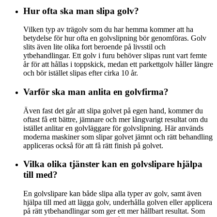
Hur ofta ska man slipa golv?
Vilken typ av trägolv som du har hemma kommer att ha
betydelse för hur ofta en golvslipning bör genomföras. Golv
slits även lite olika fort beroende på livsstil och
ytbehandlingar. Ett golv i furu behöver slipas runt vart femte
år för att hållas i toppskick, medan ett parkettgolv håller längre
och bör istället slipas efter cirka 10 år.
Varför ska man anlita en golvfirma?
Även fast det går att slipa golvet på egen hand, kommer du
oftast få ett bättre, jämnare och mer långvarigt resultat om du
istället anlitar en golvläggare för golvslipning. Här används
moderna maskiner som slipar golvet jämnt och rätt behandling
appliceras också för att få rätt finish på golvet.
Vilka olika tjänster kan en golvslipare hjälpa
till med?
En golvslipare kan både slipa alla typer av golv, samt även
hjälpa till med att lägga golv, underhålla golven eller applicera
på rätt ytbehandlingar som ger ett mer hållbart resultat. Som