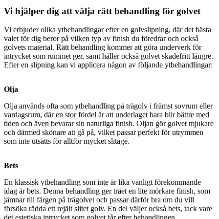
Vi hjälper dig att välja rätt behandling för golvet
Vi erbjuder olika ytbehandlingar efter en golvslipning, där det bästa
valet för dig beror på vilken typ av finish du föredrar och också
golvets material. Rätt behandling kommer att göra underverk för
intrycket som rummet ger, samt håller också golvet skadefritt längre.
Efter en slipning kan vi applicera någon av följande ytbehandlingar:
Olja
Olja används ofta som ytbehandling på trägolv i främst sovrum eller
vardagsrum, där en stor fördel är att underlaget bara blir bättre med
tiden och även bevarar sin naturliga finish. Oljan gör golvet mjukare
och därmed skönare att gå på, vilket passar perfekt för utrymmen
som inte utsätts för alltför mycket slitage.
Bets
En klassisk ytbehandling som inte är lika vanligt förekommande
idag är bets. Denna behandling ger träet en lite mörkare finish, som
jämnar till färgen på trägolvet och passar därför bra om du vill
försöka rädda ett rejält slitet golv. En del väljer också bets, tack vare
det estetiska intrycket som golvet får efter behandlingen.