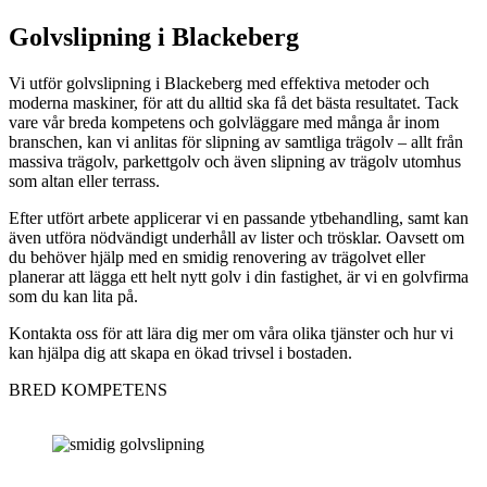
Golvslipning i Blackeberg
Vi utför golvslipning i Blackeberg med effektiva metoder och
moderna maskiner, för att du alltid ska få det bästa resultatet. Tack
vare vår breda kompetens och golvläggare med många år inom
branschen, kan vi anlitas för slipning av samtliga trägolv – allt från
massiva trägolv, parkettgolv och även slipning av trägolv utomhus
som altan eller terrass.
Efter utfört arbete applicerar vi en passande ytbehandling, samt kan
även utföra nödvändigt underhåll av lister och trösklar. Oavsett om
du behöver hjälp med en smidig renovering av trägolvet eller
planerar att lägga ett helt nytt golv i din fastighet, är vi en golvfirma
som du kan lita på.
Kontakta oss för att lära dig mer om våra olika tjänster och hur vi
kan hjälpa dig att skapa en ökad trivsel i bostaden.
BRED KOMPETENS