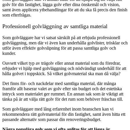
golv för din fastighet, lägga golv efter dina önskemål och vision,
samt även applicera ytbehandlingar för att du ska få precis den finish
som efterfrågas.
Professionell golvläggning av samtliga material
Som golvläggare har vi satsat särskilt på att erbjuda professionell
golvläggning, men där vi även kan underhålla golvlister, trösklar och
utför även effektiv golvslipning för att passa samtliga golv och
kunder.
Oavsett vilket typ av trägolv eller annat material som du föredrar,
erbjuder vi hjälp med golvläggning och nödvändigt underhåll för att
hålla golvet i toppskick. Så vilket golvmaterial ska man då välja?
Det finns för- och nackdelar med samtliga material, där många
framför allt baserar valet av golv efter sin budget och det estetiska
intryck som materialet ger rummet. En annan sak som är viktigt att
tänka på är att välja rätt golv för det rum som behöver fräschas till.
Som golvläggare med lång erfarenhet inom branschen kan vi
rekommendera rätt golvmaterial för din fastighet, samt även hitta ett
passande alternativ som passar din renoveringsbudget.
Några populära golv som vi ofta anlitas för att lägga är