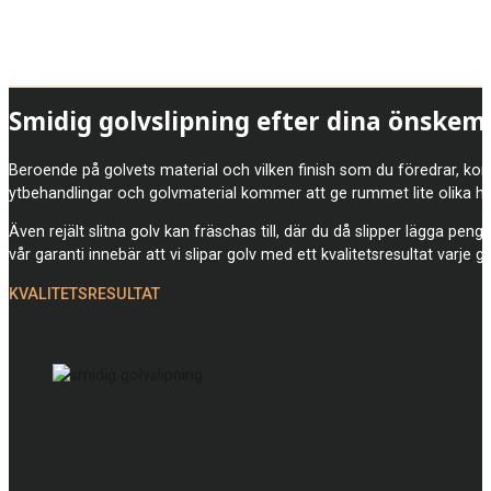
Smidig golvslipning efter dina önskem
Beroende på golvets material och vilken finish som du föredrar, komm
ytbehandlingar och golvmaterial kommer att ge rummet lite olika he
Även rejält slitna golv kan fräschas till, där du då slipper lägga pen
vår garanti innebär att vi slipar golv med ett kvalitetsresultat varje g
KVALITETSRESULTAT