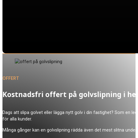
OFFERT
Kostnadsfri offert på golvslipning i h
Dags att slipa golvet eller lägga nytt golv i din fastighet? Som en leda
för alla kunder.
Många gånger kan en golvslipning rädda även det mest slitna underla